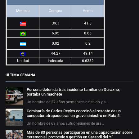
Moneda
Compra
Venta
39.1
41.5
6.95
8.65
0.02
0.2
44.27
49.14
Unidad
Indexada
6.6332
ÚLTIMA SEMANA
Persona detenida tras incidente familiar en Durazno;
portaba un machete
Un hombre de 27 años permanece detenido y a…
Comisaría de Carlos Reyles coordinó el rescate de un
conductor atrapado tras un grave siniestro en Ruta 5
Un hombre de 63 años sufrió lesiones de gra…
Más de 80 personas participaron en una capacitación sobre
ceremonial, protocolo y gestión en Sarandí del Yí