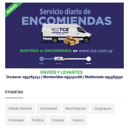
ETIQUETAS
Interés General
Actualidad
Necrológicas
Uruguayos
Policiales
Política
Empleo
Verano