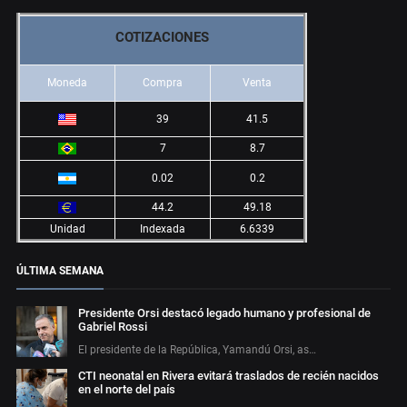
COTIZACIONES
Moneda
Compra
Venta
39
41.5
7
8.7
0.02
0.2
44.2
49.18
Unidad
Indexada
6.6339
ÚLTIMA SEMANA
Presidente Orsi destacó legado humano y profesional de
Gabriel Rossi
El presidente de la República, Yamandú Orsi, as…
CTI neonatal en Rivera evitará traslados de recién nacidos
en el norte del país