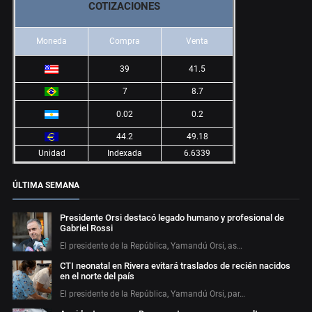
COTIZACIONES
Moneda
Compra
Venta
39
41.5
7
8.7
0.02
0.2
44.2
49.18
Unidad
Indexada
6.6339
ÚLTIMA SEMANA
Presidente Orsi destacó legado humano y profesional de
Gabriel Rossi
El presidente de la República, Yamandú Orsi, as…
CTI neonatal en Rivera evitará traslados de recién nacidos
en el norte del país
El presidente de la República, Yamandú Orsi, par…