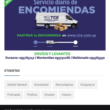
ETIQUETAS
Interés General
Actualidad
Necrológicas
Uruguayos
Policiales
Política
Empleo
Verano