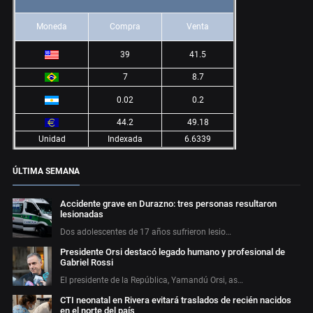
Moneda
Compra
Venta
39
41.5
7
8.7
0.02
0.2
44.2
49.18
Unidad
Indexada
6.6339
ÚLTIMA SEMANA
Accidente grave en Durazno: tres personas resultaron
lesionadas
Dos adolescentes de 17 años sufrieron lesio…
Presidente Orsi destacó legado humano y profesional de
Gabriel Rossi
El presidente de la República, Yamandú Orsi, as…
CTI neonatal en Rivera evitará traslados de recién nacidos
en el norte del país