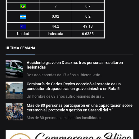
7
8.7
0.02
0.2
44.2
49.18
Unidad
Indexada
6.6335
ÚLTIMA SEMANA
Accidente grave en Durazno: tres personas resultaron
lesionadas
Dos adolescentes de 17 años sufrieron lesio…
Comisaría de Carlos Reyles coordinó el rescate de un
conductor atrapado tras un grave siniestro en Ruta 5
Un hombre de 63 años sufrió lesiones de gra…
Más de 80 personas participaron en una capacitación sobre
ceremonial, protocolo y gestión en Sarandí del Yí
Más de 80 personas de distintas localidades…