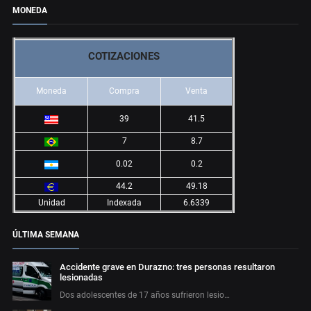
MONEDA
COTIZACIONES
Moneda
Compra
Venta
39
41.5
7
8.7
0.02
0.2
44.2
49.18
Unidad
Indexada
6.6339
ÚLTIMA SEMANA
Accidente grave en Durazno: tres personas resultaron
lesionadas
Dos adolescentes de 17 años sufrieron lesio…