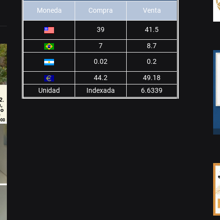
Moneda
Compra
Venta
39
41.5
7
8.7
0.02
0.2
44.2
49.18
Unidad
Indexada
6.6339