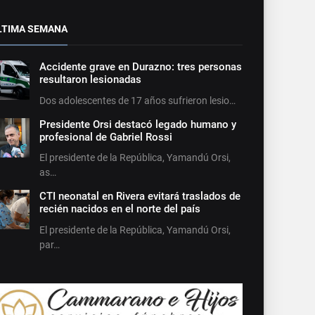
LTIMA SEMANA
Accidente grave en Durazno: tres personas
resultaron lesionadas
Dos adolescentes de 17 años sufrieron lesio…
Presidente Orsi destacó legado humano y
profesional de Gabriel Rossi
El presidente de la República, Yamandú Orsi,
as…
CTI neonatal en Rivera evitará traslados de
recién nacidos en el norte del país
El presidente de la República, Yamandú Orsi,
par…