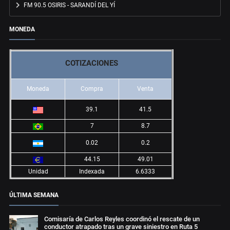
FM 90.5 OSIRIS - SARANDÍ DEL YÍ
MONEDA
COTIZACIONES
Moneda
Compra
Venta
39.1
41.5
7
8.7
0.02
0.2
44.15
49.01
Unidad
Indexada
6.6333
ÚLTIMA SEMANA
Comisaría de Carlos Reyles coordinó el rescate de un
conductor atrapado tras un grave siniestro en Ruta 5