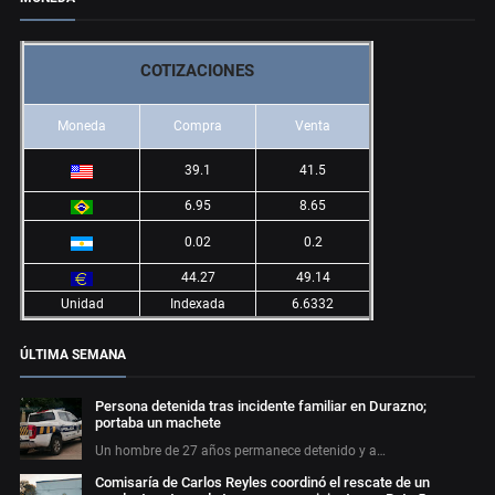
COTIZACIONES
Moneda
Compra
Venta
39.1
41.5
6.95
8.65
0.02
0.2
44.27
49.14
Unidad
Indexada
6.6332
ÚLTIMA SEMANA
Persona detenida tras incidente familiar en Durazno;
portaba un machete
Un hombre de 27 años permanece detenido y a…
Comisaría de Carlos Reyles coordinó el rescate de un