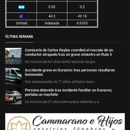
0.02
0.2
44.2
49.18
Unidad
Indexada
6.6335
ÚLTIMA SEMANA
Comisaría de Carlos Reyles coordinó el rescate de un
conductor atrapado tras un grave siniestro en Ruta 5
Un hombre de 63 años sufrió lesiones de gra…
Accidente grave en Durazno: tres personas resultaron
lesionadas
Dos adolescentes de 17 años sufrieron lesio…
Persona detenida tras incidente familiar en Durazno;
portaba un machete
Un hombre de 27 años permanece detenido y a…