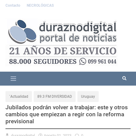
Contacto
NECROLÓGICAS
´Actualidad
89.3 FM DIVERSIDAD
Uruguay
Jubilados podrán volver a trabajar: este y otros
cambios que empiezan a regir con la reforma
previsional
duraznodigital
Agosto 01, 2023
0