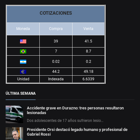
COTIZACIONES
Moneda
Compra
Venta
39
41.5
7
8.7
0.02
0.2
44.2
49.18
Unidad
Indexada
6.6339
ÚLTIMA SEMANA
Accidente grave en Durazno: tres personas resultaron
lesionadas
Dos adolescentes de 17 años sufrieron lesio…
Presidente Orsi destacó legado humano y profesional de
Gabriel Rossi