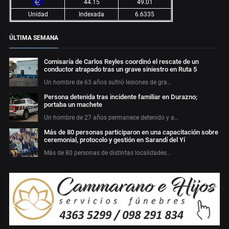
44.15
49.01
Unidad
Indexada
6.6335
ÚLTIMA SEMANA
Comisaría de Carlos Reyles coordinó el rescate de un
conductor atrapado tras un grave siniestro en Ruta 5
Un hombre de 63 años sufrió lesiones de gra…
Persona detenida tras incidente familiar en Durazno;
portaba un machete
Un hombre de 27 años permanece detenido y a…
Más de 80 personas participaron en una capacitación sobre
ceremonial, protocolo y gestión en Sarandí del Yí
Más de 80 personas de distintas localidades…