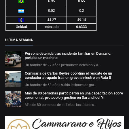
6.95
8.65
0.02
0.2
44.27
49.14
Unidad
Indexada
6.6333
ÚLTIMA SEMANA
Persona detenida tras incidente familiar en Durazno;
portaba un machete
Un hombre de 27 años permanece detenido y a…
Comisaría de Carlos Reyles coordinó el rescate de un
conductor atrapado tras un grave siniestro en Ruta 5
Un hombre de 63 años sufrió lesiones de gra…
Más de 80 personas participaron en una capacitación sobre
ceremonial, protocolo y gestión en Sarandí del Yí
Más de 80 personas de distintas localidades…