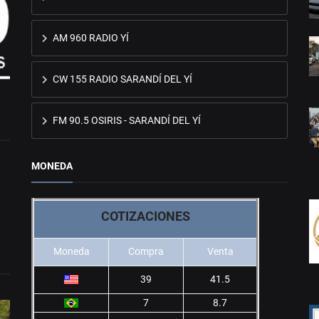
AM 960 RADIO YÍ
CW 155 RADIO SARANDÍ DEL YÍ
FM 90.5 OSIRIS - SARANDÍ DEL YÍ
MONEDA
COTIZACIONES
Moneda
Compra
Venta
39
41.5
7
8.7