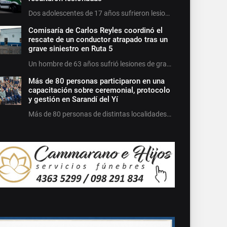
Dos adolescentes de 17 años sufrieron lesio…
Comisaría de Carlos Reyles coordinó el
rescate de un conductor atrapado tras un
grave siniestro en Ruta 5
Un hombre de 63 años sufrió lesiones de gra…
Más de 80 personas participaron en una
capacitación sobre ceremonial, protocolo
y gestión en Sarandí del Yí
Más de 80 personas de distintas localidades…