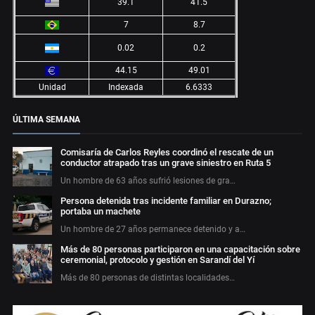
39.1
41.5
7
8.7
0.02
0.2
44.15
49.01
Unidad
Indexada
6.6333
ÚLTIMA SEMANA
Comisaría de Carlos Reyles coordinó el rescate de un
conductor atrapado tras un grave siniestro en Ruta 5
Un hombre de 63 años sufrió lesiones de gra…
Persona detenida tras incidente familiar en Durazno;
portaba un machete
Un hombre de 27 años permanece detenido y a…
Más de 80 personas participaron en una capacitación sobre
ceremonial, protocolo y gestión en Sarandí del Yí
Más de 80 personas de distintas localidades…