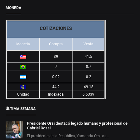
MONEDA
COTIZACIONES
Moneda
Compra
Venta
39
41.5
7
8.7
0.02
0.2
44.2
49.18
Unidad
Indexada
6.6339
ÚLTIMA SEMANA
Presidente Orsi destacó legado humano y profesional de
Gabriel Rossi
El presidente de la República, Yamandú Orsi, as…