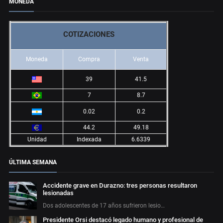
MONEDA
COTIZACIONES
Moneda
Compra
Venta
39
41.5
7
8.7
0.02
0.2
44.2
49.18
Unidad
Indexada
6.6339
ÚLTIMA SEMANA
Accidente grave en Durazno: tres personas resultaron
lesionadas
Dos adolescentes de 17 años sufrieron lesio…
Presidente Orsi destacó legado humano y profesional de