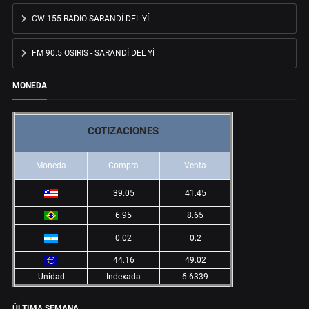
CW 155 RADIO SARANDÍ DEL YÍ
FM 90.5 OSIRIS - SARANDÍ DEL YÍ
MONEDA
COTIZACIONES
Moneda
Compra
Venta
39.05
41.45
6.95
8.65
0.02
0.2
44.16
49.02
Unidad
Indexada
6.6339
ÚLTIMA SEMANA