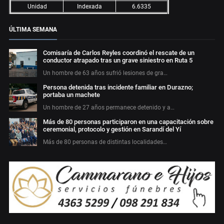
Unidad
Indexada
6.6335
ÚLTIMA SEMANA
Comisaría de Carlos Reyles coordinó el rescate de un
conductor atrapado tras un grave siniestro en Ruta 5
Un hombre de 63 años sufrió lesiones de gra…
Persona detenida tras incidente familiar en Durazno;
portaba un machete
Un hombre de 27 años permanece detenido y a…
Más de 80 personas participaron en una capacitación sobre
ceremonial, protocolo y gestión en Sarandí del Yí
Más de 80 personas de distintas localidades…