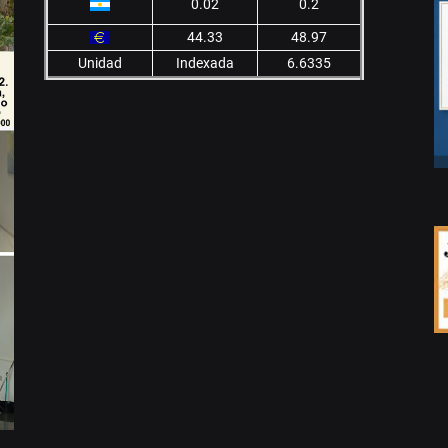
0.02
0.2
44.33
48.97
Unidad
Indexada
6.6335