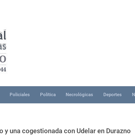
Policiales
Política
Necrológicas
Deportes
N
rio y una cogestionada con Udelar en Durazno