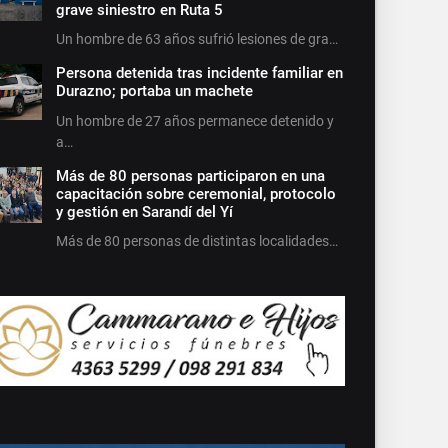
grave siniestro en Ruta 5
Un hombre de 63 años sufrió lesiones de gra…
Persona detenida tras incidente familiar en
Durazno; portaba un machete
Un hombre de 27 años permanece detenido y
a…
Más de 80 personas participaron en una
capacitación sobre ceremonial, protocolo
y gestión en Sarandí del Yí
Más de 80 personas de distintas localidades…