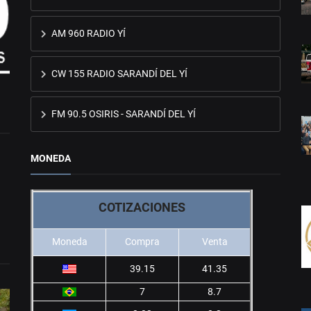
AM 960 RADIO YÍ
CW 155 RADIO SARANDÍ DEL YÍ
FM 90.5 OSIRIS - SARANDÍ DEL YÍ
MONEDA
COTIZACIONES
Moneda
Compra
Venta
39.15
41.35
7
8.7