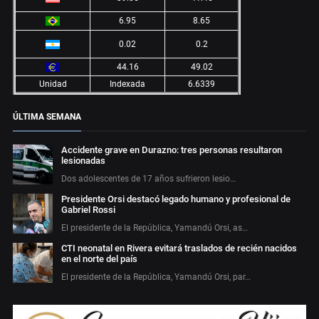
6.95
8.65
0.02
0.2
44.16
49.02
Unidad
Indexada
6.6339
ÚLTIMA SEMANA
Accidente grave en Durazno: tres personas resultaron
lesionadas
Dos adolescentes de 17 años sufrieron lesio…
Presidente Orsi destacó legado humano y profesional de
Gabriel Rossi
El presidente de la República, Yamandú Orsi, as…
CTI neonatal en Rivera evitará traslados de recién nacidos
en el norte del país
El presidente de la República, Yamandú Orsi, par…