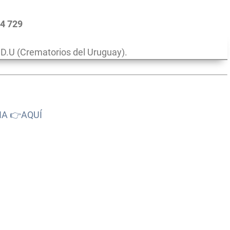
54 729
.U (Crematorios del Uruguay).
NA 👉AQUÍ