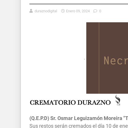
duraznodigital
Enero 09, 2024
0
.
(Q.E.P.D) Sr.
Osmar Leguizamón Moreira "T
Sus restos serán cremados el día 10 de en