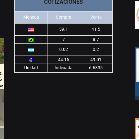
COTIZACIONES
Moneda
Compra
Venta
39.1
41.5
7
8.7
0.02
0.2
44.15
49.01
Unidad
Indexada
6.6335