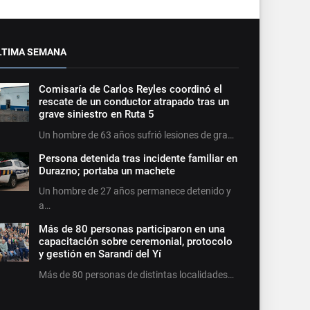
LTIMA SEMANA
Comisaría de Carlos Reyles coordinó el
rescate de un conductor atrapado tras un
grave siniestro en Ruta 5
Un hombre de 63 años sufrió lesiones de gra…
Persona detenida tras incidente familiar en
Durazno; portaba un machete
Un hombre de 27 años permanece detenido y
a…
Más de 80 personas participaron en una
capacitación sobre ceremonial, protocolo
y gestión en Sarandí del Yí
Más de 80 personas de distintas localidades…