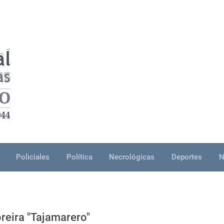
Policiales
Política
Necrológicas
Deportes
N
reira "Tajamarero"