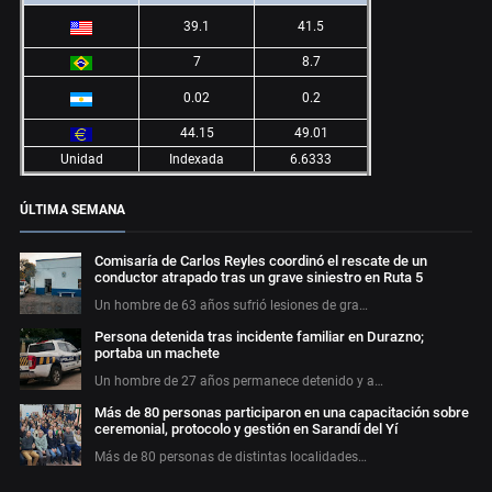
39.1
41.5
7
8.7
0.02
0.2
44.15
49.01
Unidad
Indexada
6.6333
ÚLTIMA SEMANA
Comisaría de Carlos Reyles coordinó el rescate de un
conductor atrapado tras un grave siniestro en Ruta 5
Un hombre de 63 años sufrió lesiones de gra…
Persona detenida tras incidente familiar en Durazno;
portaba un machete
Un hombre de 27 años permanece detenido y a…
Más de 80 personas participaron en una capacitación sobre
ceremonial, protocolo y gestión en Sarandí del Yí
Más de 80 personas de distintas localidades…