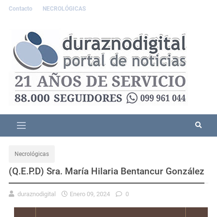
Contacto
NECROLÓGICAS
Necrológicas
(Q.E.P.D) Sra. María Hilaria Bentancur González
duraznodigital
Enero 09, 2024
0