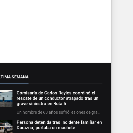
LTIMA SEMANA
Comisaría de Carlos Reyles coordinó el
rescate de un conductor atrapado tras un
grave siniestro en Ruta 5
Un hombre de 63 años sufrió lesiones de gra…
Persona detenida tras incidente familiar en
Durazno; portaba un machete