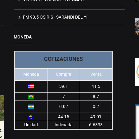
FM 90.5 OSIRIS - SARANDÍ DEL YÍ
MONEDA
COTIZACIONES
Moneda
Compra
Venta
39.1
41.5
7
8.7
0.02
0.2
44.15
49.01
Unidad
Indexada
6.6333