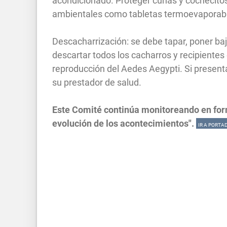
acondicionado. Proteger cunas y cochecito
ambientales como tabletas termoevaporable
Descacharrización: se debe tapar, poner bajo
descartar todos los cacharros y recipiente
reproducción del Aedes Aegypti. Si presen
su prestador de salud.
Este Comité continúa monitoreando en for
evolución de los acontecimientos".
IR A PORTA