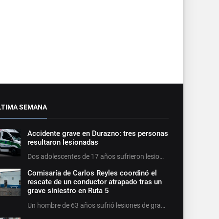
LTIMA SEMANA
Accidente grave en Durazno: tres personas
resultaron lesionadas
Dos adolescentes de 17 años sufrieron lesio…
Comisaría de Carlos Reyles coordinó el
rescate de un conductor atrapado tras un
grave siniestro en Ruta 5
Un hombre de 63 años sufrió lesiones de gra…