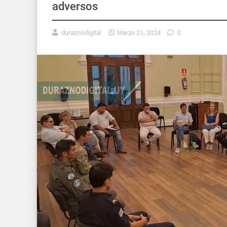
adversos
duraznodigital
Marzo 21, 2024
0