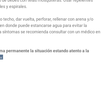
s de bebés con telas mosquiteras. Usar repelentes
s y espirales.
 techo, dar vuelta, perforar, rellenar con arena y/o
s en donde puede estancarse agua para evitar la
ta síntomas se recomienda consultar con un médico en
ma permanente la situación estando atento a la
DA