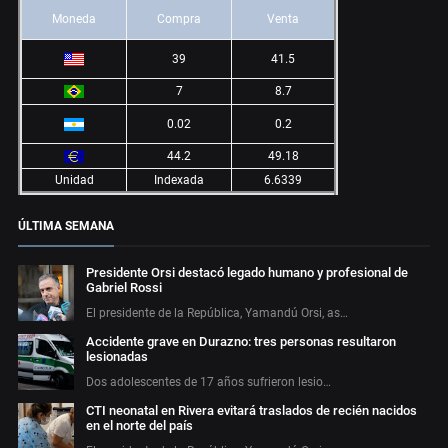
Moneda
Compra
Venta
39
41.5
7
8.7
0.02
0.2
44.2
49.18
Unidad
Indexada
6.6339
ÚLTIMA SEMANA
Presidente Orsi destacó legado humano y profesional de
Gabriel Rossi
El presidente de la República, Yamandú Orsi, as…
Accidente grave en Durazno: tres personas resultaron
lesionadas
Dos adolescentes de 17 años sufrieron lesio…
CTI neonatal en Rivera evitará traslados de recién nacidos
en el norte del país