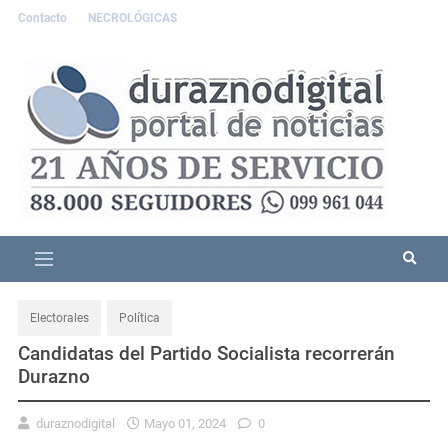
Contacto
NECROLÓGICAS
Electorales
Política
Candidatas del Partido Socialista recorrerán
Durazno
duraznodigital
Mayo 01, 2024
0