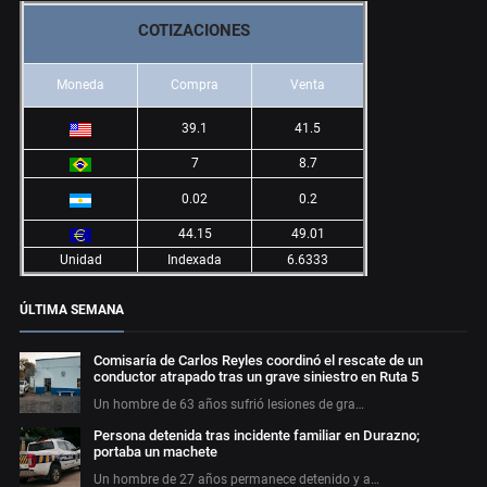
COTIZACIONES
Moneda
Compra
Venta
39.1
41.5
7
8.7
0.02
0.2
44.15
49.01
Unidad
Indexada
6.6333
ÚLTIMA SEMANA
Comisaría de Carlos Reyles coordinó el rescate de un
conductor atrapado tras un grave siniestro en Ruta 5
Un hombre de 63 años sufrió lesiones de gra…
Persona detenida tras incidente familiar en Durazno;
portaba un machete
Un hombre de 27 años permanece detenido y a…