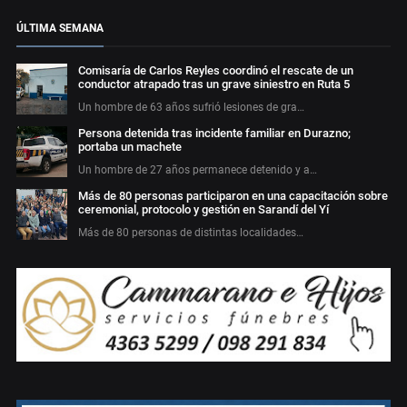
ÚLTIMA SEMANA
Comisaría de Carlos Reyles coordinó el rescate de un
conductor atrapado tras un grave siniestro en Ruta 5
Un hombre de 63 años sufrió lesiones de gra…
Persona detenida tras incidente familiar en Durazno;
portaba un machete
Un hombre de 27 años permanece detenido y a…
Más de 80 personas participaron en una capacitación sobre
ceremonial, protocolo y gestión en Sarandí del Yí
Más de 80 personas de distintas localidades…