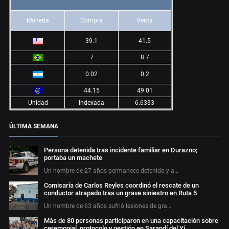
Moneda
Compra
Venta
39.1
41.5
7
8.7
0.02
0.2
44.15
49.01
Unidad
Indexada
6.6333
ÚLTIMA SEMANA
Persona detenida tras incidente familiar en Durazno;
portaba un machete
Un hombre de 27 años permanece detenido y a…
Comisaría de Carlos Reyles coordinó el rescate de un
conductor atrapado tras un grave siniestro en Ruta 5
Un hombre de 63 años sufrió lesiones de gra…
Más de 80 personas participaron en una capacitación sobre
ceremonial, protocolo y gestión en Sarandí del Yí