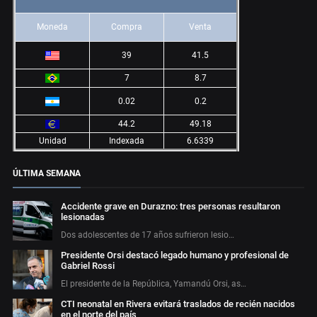
Moneda
Compra
Venta
39
41.5
7
8.7
0.02
0.2
44.2
49.18
Unidad
Indexada
6.6339
ÚLTIMA SEMANA
Accidente grave en Durazno: tres personas resultaron
lesionadas
Dos adolescentes de 17 años sufrieron lesio…
Presidente Orsi destacó legado humano y profesional de
Gabriel Rossi
El presidente de la República, Yamandú Orsi, as…
CTI neonatal en Rivera evitará traslados de recién nacidos
en el norte del país