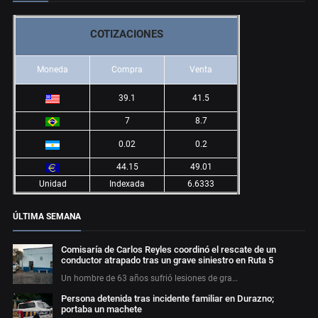
COTIZACIONES
Moneda
Compra
Venta
39.1
41.5
7
8.7
0.02
0.2
44.15
49.01
Unidad
Indexada
6.6333
ÚLTIMA SEMANA
Comisaría de Carlos Reyles coordinó el rescate de un
conductor atrapado tras un grave siniestro en Ruta 5
Un hombre de 63 años sufrió lesiones de gra…
Persona detenida tras incidente familiar en Durazno;
portaba un machete