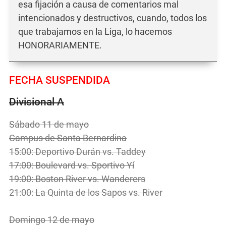
esa fijación a causa de comentarios mal
intencionados y destructivos, cuando, todos los
que trabajamos en la Liga, lo hacemos
HONORARIAMENTE.
FECHA SUSPENDIDA
Divisional A
Sábado 11 de mayo
Campus de Santa Bernardina
15:00: Deportivo Durán vs. Taddey
17:00: Boulevard vs. Sportivo Yí
19:00: Boston River vs. Wanderers
21:00: La Quinta de los Sapos vs. River
Domingo 12 de mayo