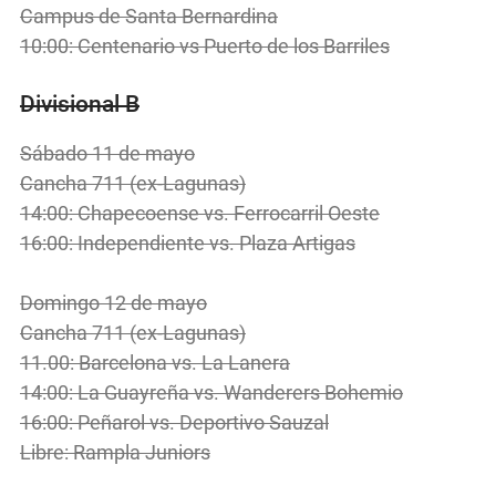
Campus de Santa Bernardina
10:00: Centenario vs Puerto de los Barriles
Divisional B
Sábado 11 de mayo
Cancha 711 (ex-Lagunas)
14:00: Chapecoense vs. Ferrocarril Oeste
16:00: Independiente vs. Plaza Artigas
Domingo 12 de mayo
Cancha 711 (ex-Lagunas)
11.00: Barcelona vs. La Lanera
14:00: La Guayreña vs. Wanderers Bohemio
16:00: Peñarol vs. Deportivo Sauzal
Libre: Rampla Juniors