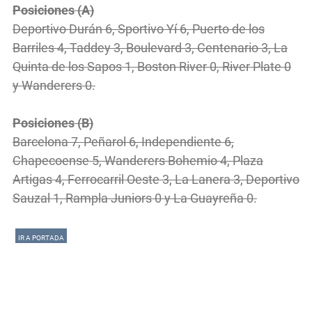
Posiciones (A)
Deportivo Durán 6, Sportivo Yí 6, Puerto de los
Barriles 4, Taddey 3, Boulevard 3, Centenario 3, La
Quinta de los Sapos 1, Boston River 0, River Plate 0
y Wanderers 0.
Posiciones (B)
Barcelona 7, Peñarol 6, Independiente 6,
Chapecoense 5, Wanderers Bohemio 4, Plaza
Artigas 4, Ferrocarril Oeste 3, La Lanera 3, Deportivo
Sauzal 1, Rampla Juniors 0 y La Guayreña 0.
IR A PORTADA