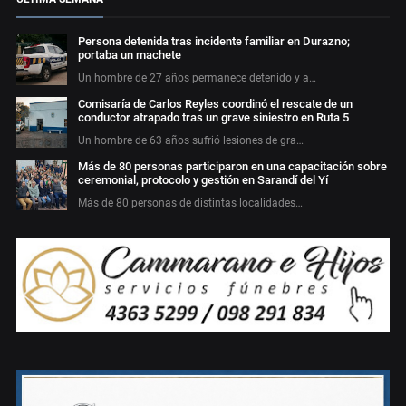
Persona detenida tras incidente familiar en Durazno;
portaba un machete
Un hombre de 27 años permanece detenido y a…
Comisaría de Carlos Reyles coordinó el rescate de un
conductor atrapado tras un grave siniestro en Ruta 5
Un hombre de 63 años sufrió lesiones de gra…
Más de 80 personas participaron en una capacitación sobre
ceremonial, protocolo y gestión en Sarandí del Yí
Más de 80 personas de distintas localidades…