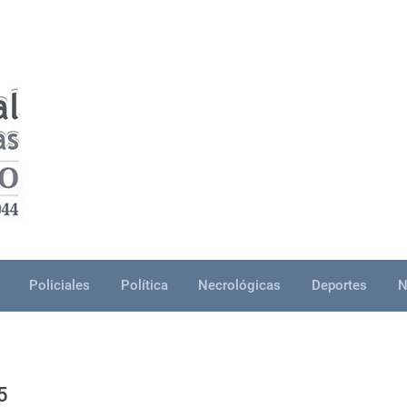
Policiales
Política
Necrológicas
Deportes
N
5