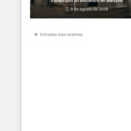
trabajo con un encuentro en Durazno
8 de agosto de 2026
Entradas más recientes