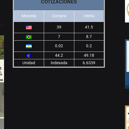
COTIZACIONES
Moneda
Compra
Venta
39
41.5
7
8.7
0.02
0.2
44.2
49.18
Unidad
Indexada
6.6339