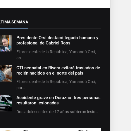
LTIMA SEMANA
Presidente Orsi destacó legado humano y
profesional de Gabriel Rossi
El presidente de la República, Yamandú Orsi,
as…
CTI neonatal en Rivera evitará traslados de
recién nacidos en el norte del país
El presidente de la República, Yamandú Orsi,
par…
Accidente grave en Durazno: tres personas
resultaron lesionadas
Dos adolescentes de 17 años sufrieron lesio…