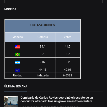
MONEDA
COTIZACIONES
Moneda
Compra
Venta
39.1
41.5
7
8.7
0.02
0.2
44.15
49.01
Unidad
Indexada
6.6333
ÚLTIMA SEMANA
Comisaría de Carlos Reyles coordinó el rescate de un
conductor atrapado tras un grave siniestro en Ruta 5