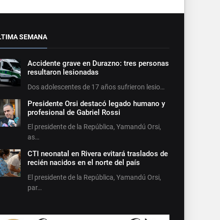
LTIMA SEMANA
Accidente grave en Durazno: tres personas
resultaron lesionadas
Dos adolescentes de 17 años sufrieron lesio…
Presidente Orsi destacó legado humano y
profesional de Gabriel Rossi
El presidente de la República, Yamandú Orsi,
as…
CTI neonatal en Rivera evitará traslados de
recién nacidos en el norte del país
El presidente de la República, Yamandú Orsi,
par…