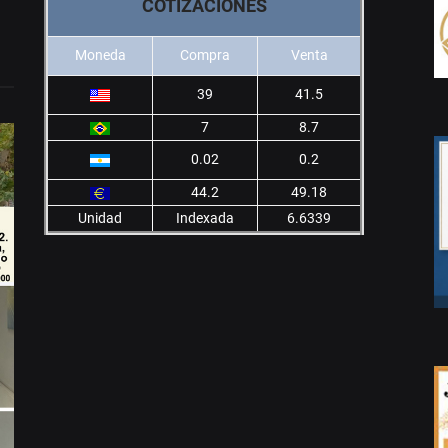
COTIZACIONES
Moneda
Compra
Venta
39
41.5
7
8.7
0.02
0.2
44.2
49.18
Unidad
Indexada
6.6339