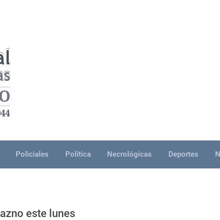
Policiales
Política
Necrológicas
Deportes
N
razno este lunes