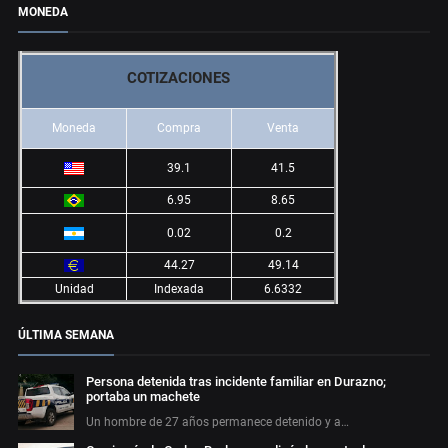
MONEDA
COTIZACIONES
Moneda
Compra
Venta
39.1
41.5
6.95
8.65
0.02
0.2
44.27
49.14
Unidad
Indexada
6.6332
ÚLTIMA SEMANA
Persona detenida tras incidente familiar en Durazno;
portaba un machete
Un hombre de 27 años permanece detenido y a…