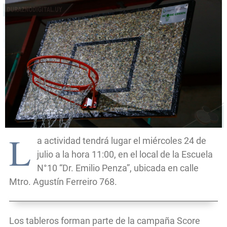
L
a actividad tendrá lugar el miércoles 24 de
julio a la hora 11:00, en el local de la Escuela
N°10 “Dr. Emilio Penza”, ubicada en calle
Mtro. Agustín Ferreiro 768.
Los tableros forman parte de la campaña Score