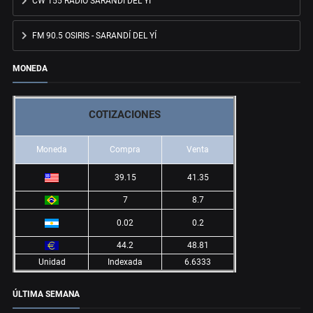
CW 155 RADIO SARANDÍ DEL YÍ
FM 90.5 OSIRIS - SARANDÍ DEL YÍ
MONEDA
COTIZACIONES
Moneda
Compra
Venta
39.15
41.35
7
8.7
0.02
0.2
44.2
48.81
Unidad
Indexada
6.6333
ÚLTIMA SEMANA