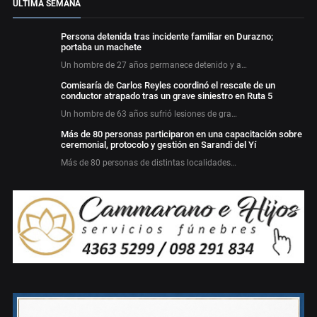
ÚLTIMA SEMANA
Persona detenida tras incidente familiar en Durazno;
portaba un machete
Un hombre de 27 años permanece detenido y a…
Comisaría de Carlos Reyles coordinó el rescate de un
conductor atrapado tras un grave siniestro en Ruta 5
Un hombre de 63 años sufrió lesiones de gra…
Más de 80 personas participaron en una capacitación sobre
ceremonial, protocolo y gestión en Sarandí del Yí
Más de 80 personas de distintas localidades…