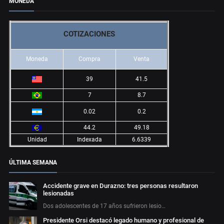
MONEDA
COTIZACIONES
Moneda
Compra
Venta
39
41.5
7
8.7
0.02
0.2
44.2
49.18
Unidad
Indexada
6.6339
ÚLTIMA SEMANA
Accidente grave en Durazno: tres personas resultaron
lesionadas
Dos adolescentes de 17 años sufrieron lesio…
Presidente Orsi destacó legado humano y profesional de