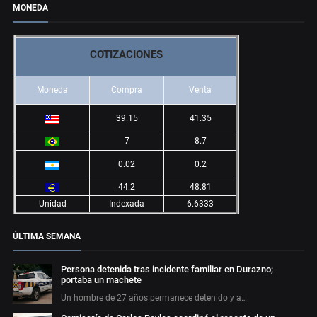
MONEDA
COTIZACIONES
Moneda
Compra
Venta
39.15
41.35
7
8.7
0.02
0.2
44.2
48.81
Unidad
Indexada
6.6333
ÚLTIMA SEMANA
Persona detenida tras incidente familiar en Durazno;
portaba un machete
Un hombre de 27 años permanece detenido y a…