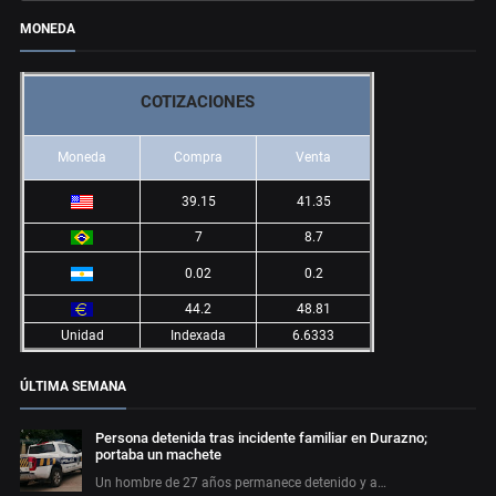
MONEDA
COTIZACIONES
Moneda
Compra
Venta
39.15
41.35
7
8.7
0.02
0.2
44.2
48.81
Unidad
Indexada
6.6333
ÚLTIMA SEMANA
Persona detenida tras incidente familiar en Durazno;
portaba un machete
Un hombre de 27 años permanece detenido y a…