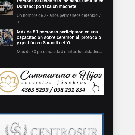
Persona detenida tras incidente familiar en
Durazno; portaba un machete
Un hombre de 27 años permanece detenido y
a…
Más de 80 personas participaron en una
capacitación sobre ceremonial, protocolo
y gestión en Sarandí del Yí
Más de 80 personas de distintas localidades…