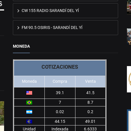
CW 155 RADIO SARANDÍ DEL YÍ
FM 90.5 OSIRIS - SARANDÍ DEL YÍ
MONEDA
COTIZACIONES
Moneda
Compra
Venta
39.1
41.5
7
8.7
0.02
0.2
44.15
49.01
Unidad
Indexada
6.6333