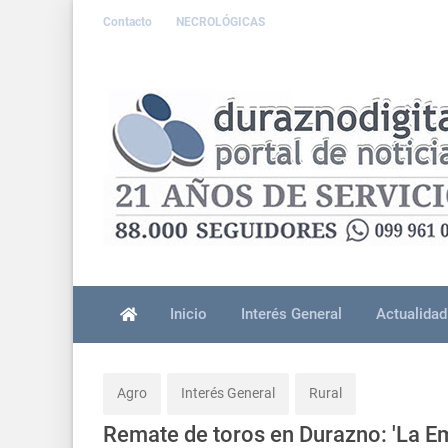
Contacto
NECROLÓGICAS
Inicio
Interés General
Actualidad
Agro
Interés General
Rural
Remate de toros en Durazno: 'La Em