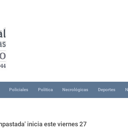
Policiales
Política
Necrológicas
Deportes
N
pastada' inicia este viernes 27