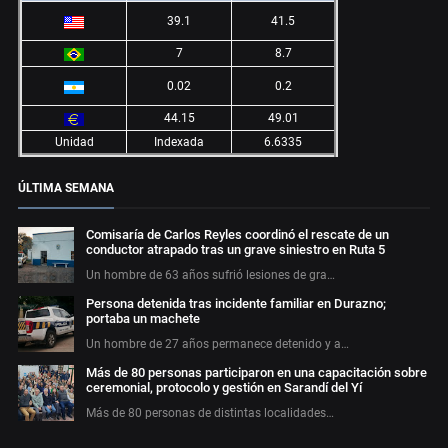
39.1
41.5
7
8.7
0.02
0.2
44.15
49.01
Unidad
Indexada
6.6335
ÚLTIMA SEMANA
Comisaría de Carlos Reyles coordinó el rescate de un
conductor atrapado tras un grave siniestro en Ruta 5
Un hombre de 63 años sufrió lesiones de gra…
Persona detenida tras incidente familiar en Durazno;
portaba un machete
Un hombre de 27 años permanece detenido y a…
Más de 80 personas participaron en una capacitación sobre
ceremonial, protocolo y gestión en Sarandí del Yí
Más de 80 personas de distintas localidades…