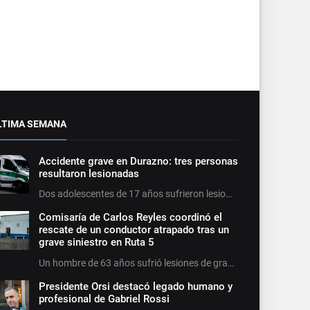
LTIMA SEMANA
Accidente grave en Durazno: tres personas
resultaron lesionadas
Dos adolescentes de 17 años sufrieron lesio…
Comisaría de Carlos Reyles coordinó el
rescate de un conductor atrapado tras un
grave siniestro en Ruta 5
Un hombre de 63 años sufrió lesiones de gra…
Presidente Orsi destacó legado humano y
profesional de Gabriel Rossi