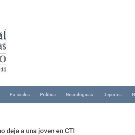
Policiales
Política
Necrológicas
Deportes
N
o deja a una joven en CTI