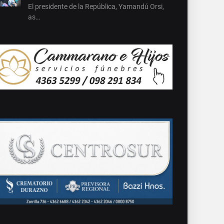
El presidente de la República, Yamandú Orsi,
as…