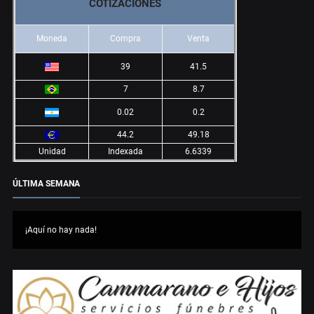
COTIZACIONES
Moneda
Compra
Venta
39
41.5
7
8.7
0.02
0.2
44.2
49.18
Unidad
Indexada
6.6339
ÚLTIMA SEMANA
¡Aquí no hay nada!