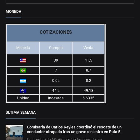
MONEDA
COTIZACIONES
Moneda
Compra
Venta
39
41.5
7
8.7
0.02
0.2
44.2
49.18
Unidad
Indexada
6.6335
ÚLTIMA SEMANA
Comisaría de Carlos Reyles coordinó el rescate de un
conductor atrapado tras un grave siniestro en Ruta 5
Un hombre de 63 años sufrió lesiones de gra…