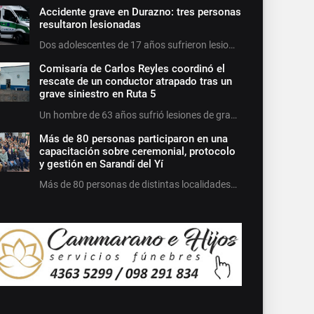
Accidente grave en Durazno: tres personas
resultaron lesionadas
Dos adolescentes de 17 años sufrieron lesio…
Comisaría de Carlos Reyles coordinó el
rescate de un conductor atrapado tras un
grave siniestro en Ruta 5
Un hombre de 63 años sufrió lesiones de gra…
Más de 80 personas participaron en una
capacitación sobre ceremonial, protocolo
y gestión en Sarandí del Yí
Más de 80 personas de distintas localidades…