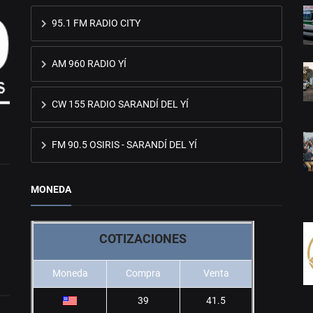
95.1 FM RADIO CITY
AM 960 RADIO YÍ
CW 155 RADIO SARANDÍ DEL YÍ
FM 90.5 OSIRIS - SARANDÍ DEL YÍ
MONEDA
COTIZACIONES
Moneda
Compra
Venta
39
41.5