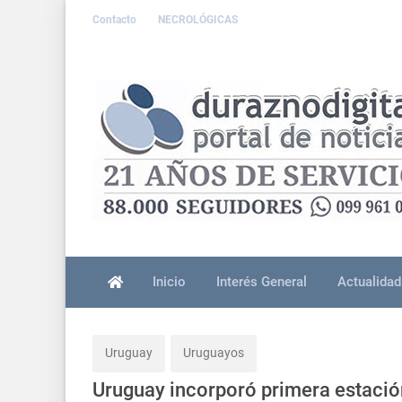
Contacto
NECROLÓGICAS
Inicio
Interés General
Actualidad
Uruguay
Uruguayos
Uruguay incorporó primera estación