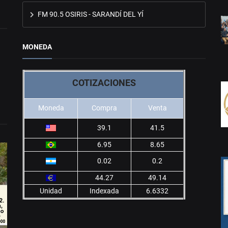
FM 90.5 OSIRIS - SARANDÍ DEL YÍ
MONEDA
COTIZACIONES
Moneda
Compra
Venta
39.1
41.5
6.95
8.65
0.02
0.2
44.27
49.14
Unidad
Indexada
6.6332