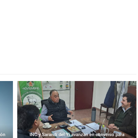
eón
INC y Sarandí del Yí avanzan en convenio para