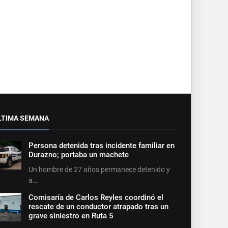
LTIMA SEMANA
Persona detenida tras incidente familiar en
Durazno; portaba un machete
Un hombre de 27 años permanece detenido y
a…
Comisaría de Carlos Reyles coordinó el
rescate de un conductor atrapado tras un
grave siniestro en Ruta 5