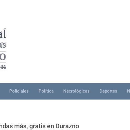
Policiales
Política
Necrológicas
Deportes
N
andas más, gratis en Durazno