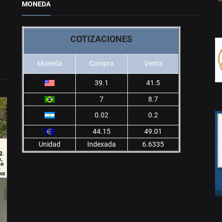
MONEDA
COTIZACIONES
Moneda
Compra
Venta
39.1
41.5
7
8.7
0.02
0.2
44.15
49.01
Unidad
Indexada
6.6335