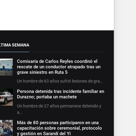
LTIMA SEMANA
Comisaría de Carlos Reyles coordinó el
rescate de un conductor atrapado tras un
grave siniestro en Ruta 5
Un hombre de 63 años sufrió lesiones de gra…
Persona detenida tras incidente familiar en
Durazno; portaba un machete
Un hombre de 27 años permanece detenido y
a…
Más de 80 personas participaron en una
capacitación sobre ceremonial, protocolo
y gestión en Sarandí del Yí